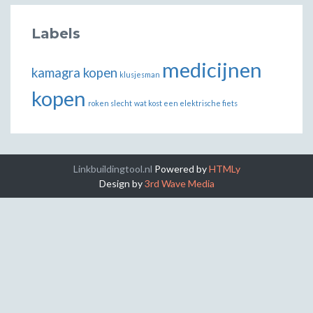
Labels
medicijnen
kamagra kopen
klusjesman
kopen
roken slecht
wat kost een elektrische fiets
Linkbuildingtool.nl
Powered by
HTMLy
Design by
3rd Wave Media