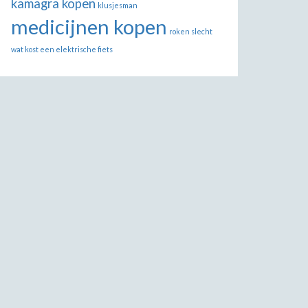
kamagra kopen
klusjesman
medicijnen kopen
roken slecht
wat kost een elektrische fiets