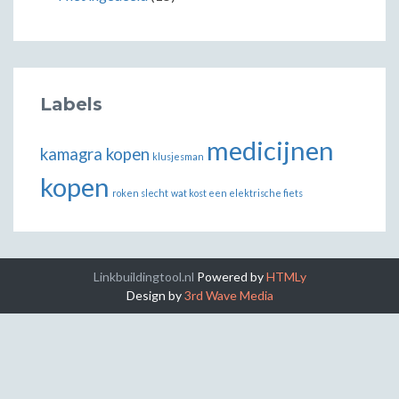
Labels
medicijnen
kamagra kopen
klusjesman
kopen
roken slecht
wat kost een elektrische fiets
Linkbuildingtool.nl
Powered by
HTMLy
Design by
3rd Wave Media