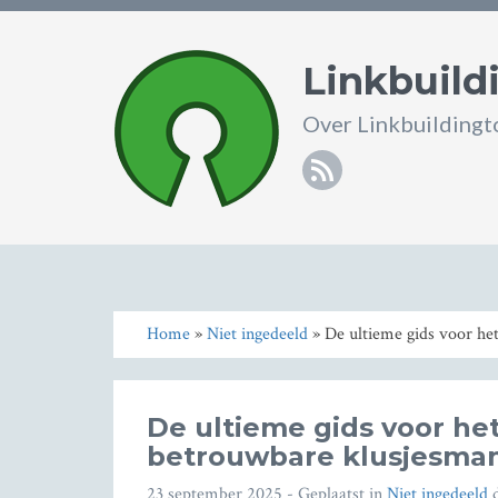
Linkbuild
Over Linkbuildingto
RSS
Home
»
Niet ingedeeld
» De ultieme gids voor he
De ultieme gids voor he
betrouwbare klusjesman
23 september 2025
- Geplaatst in
Niet ingedeeld