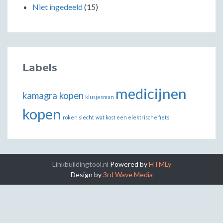
Niet ingedeeld
(15)
Labels
medicijnen
kamagra kopen
klusjesman
kopen
roken slecht
wat kost een elektrische fiets
Linkbuildingtool.nl
Powered by
HTMLy
Design by
3rd Wave Media